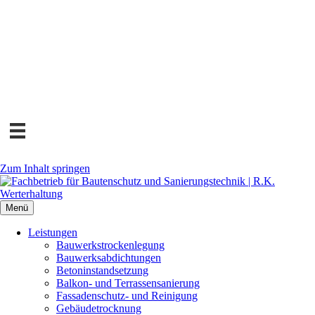
Zum Inhalt springen
Menü
Leistungen
Bauwerks­trockenlegung
Bauwerks­abdichtungen
Beton­instand­setzung
Balkon- und Terras­sen­sanierung
Fassaden­schutz- und Reinigung
Gebäude­trocknung