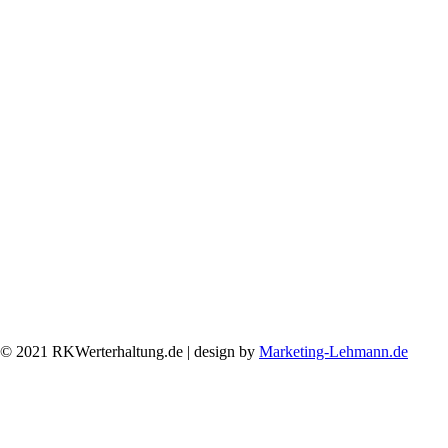
© 2021 RKWerterhaltung.de | design by
Marketing-Lehmann.de
Facebook
Linkedin
Xing
Email
Nach oben scrollen