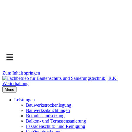
Zum Inhalt springen
Menü
Leistungen
Bauwerks­trockenlegung
Bauwerks­abdichtungen
Beton­instand­setzung
Balkon- und Terras­sen­sanierung
Fassaden­schutz- und Reinigung
Gebäude­trocknung