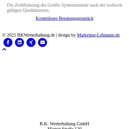
Die Zertifizierung der Getifix Systemzentrale nach der weltweit
gültigen Qualitätsnorm.
Kostenloses Beratungsgespräch
© 2021 RKWerterhaltung.de | design by
Marketing-Lehmann.de
Facebook
Linkedin
Xing
Email
Nach oben scrollen
KONTAKT
R.K. Werterhaltung GmbH
Marner Straße 120