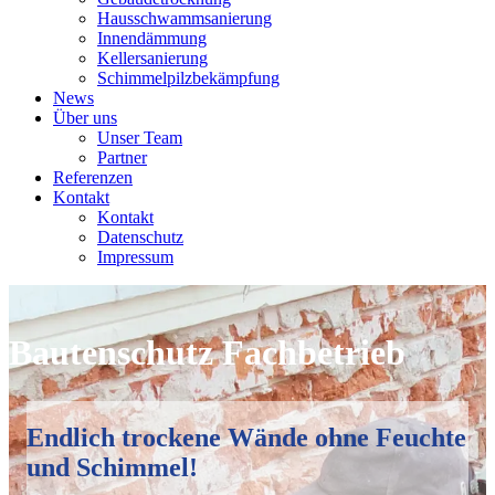
Haus­schwamm­sanierung
Innen­dämmung
Keller­sanierung
Schimmel­pilz­bekämpfung
News
Über uns
Unser Team
Partner
Referenzen
Kontakt
Kontakt
Datenschutz
Impressum
Bautenschutz Fachbetrieb
Endlich trockene Wände ohne Feuchte
und Schimmel!