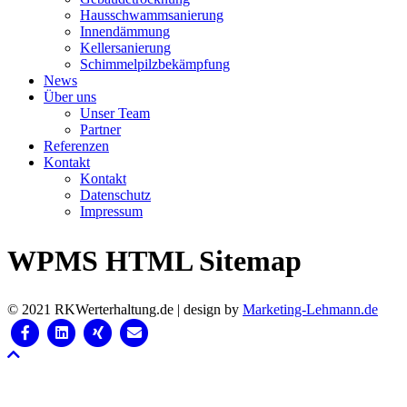
Haus­schwamm­sanierung
Innen­dämmung
Keller­sanierung
Schimmel­pilz­bekämpfung
News
Über uns
Unser Team
Partner
Referenzen
Kontakt
Kontakt
Datenschutz
Impressum
WPMS HTML Sitemap
© 2021 RKWerterhaltung.de | design by
Marketing-Lehmann.de
Facebook
Linkedin
Xing
Email
Nach oben scrollen