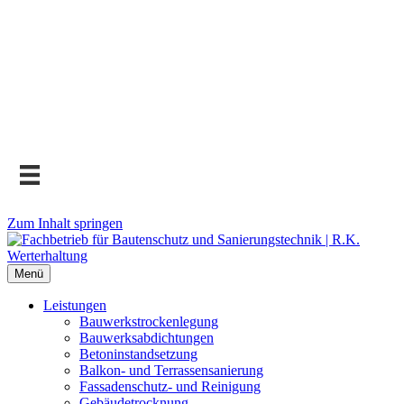
Zum Inhalt springen
Menü
Leistungen
Bauwerks­trockenlegung
Bauwerks­abdichtungen
Beton­instand­setzung
Balkon- und Terras­sen­sanierung
Fassaden­schutz- und Reinigung
Gebäude­trocknung