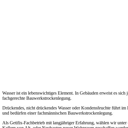
Wasser ist ein lebenswichtiges Element. In Gebäuden erweist es sich 
fachgerechte Bauwerkstrockenlegung.
Drückendes, nicht drückendes Wasser oder Kondensfeuchte führt im L
und bedürfen einer fachmännischen Bauwerkstrockenlegung.
Als Getifix-Fachbetrieb mit langjähriger Erfahrung, wählen wir unte
Kellern von Alt- oder Neubauten neuer Wohnraum geschaffen werden