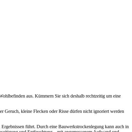
r Wohlbefinden aus. Kümmern Sie sich deshalb rechtzeitig um eine
 Geruch, kleine Flecken oder Risse dürfen nicht ignoriert werden
ten Ergebnissen führt. Durch eine Bauwerkstrockenlegung kann auch in
sbeseitigung und Entfeuchtung – mit angemessenem Aufwand und