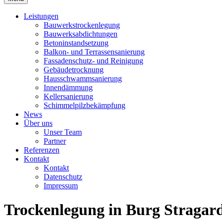
Leistungen
Bauwerks­trockenlegung
Bauwerks­abdichtungen
Beton­instand­setzung
Balkon- und Terras­sen­sanierung
Fassaden­schutz- und Reinigung
Gebäude­trocknung
Haus­schwamm­sanierung
Innen­dämmung
Keller­sanierung
Schimmel­pilz­bekämpfung
News
Über uns
Unser Team
Partner
Referenzen
Kontakt
Kontakt
Datenschutz
Impressum
Trockenlegung in Burg Stragar