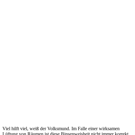
Viel hilft viel, weiß der Volksmund. Im Falle einer wirksamen
Lüftung von Räumen ist diese Binsenweisheit nicht immer korrekt.