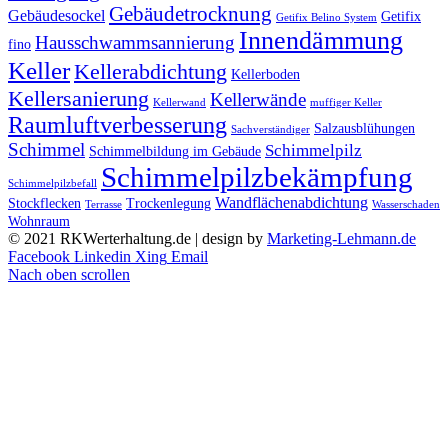
Gebäudetrocknung
Gebäudesockel
Getifix
Getifix Belino System
Innendämmung
Hausschwammsannierung
fino
Keller
Kellerabdichtung
Kellerboden
Kellersanierung
Kellerwände
Kellerwand
muffiger Keller
Raumluftverbesserung
Salzausblühungen
Sachverständiger
Schimmel
Schimmelpilz
Schimmelbildung im Gebäude
Schimmelpilzbekämpfung
Schimmelpilzbefall
Wandflächenabdichtung
Stockflecken
Trockenlegung
Terrasse
Wasserschaden
Wohnraum
© 2021 RKWerterhaltung.de | design by
Marketing-Lehmann.de
Facebook
Linkedin
Xing
Email
Nach oben scrollen