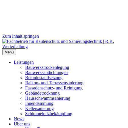
Zum Inhalt springen
Menü
Leistungen
Bauwerks­trockenlegung
Bauwerks­abdichtungen
Beton­instand­setzung
Balkon- und Terras­sen­sanierung
Fassaden­schutz- und Reinigung
Gebäude­trocknung
Haus­schwamm­sanierung
Innen­dämmung
Keller­sanierung
Schimmel­pilz­bekämpfung
News
Über uns