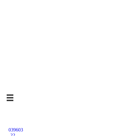
Kostenlose
Beratung
039603
22