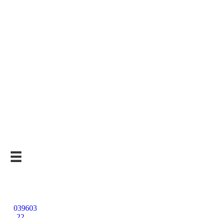
Kostenlose
Beratung
039603
22