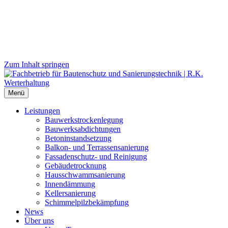
Zum Inhalt springen
Menü
Leistungen
Bauwerks­trockenlegung
Bauwerks­abdichtungen
Beton­instand­setzung
Balkon- und Terras­sen­sanierung
Fassaden­schutz- und Reinigung
Gebäude­trocknung
Haus­schwamm­sanierung
Innen­dämmung
Keller­sanierung
Schimmel­pilz­bekämpfung
News
Über uns