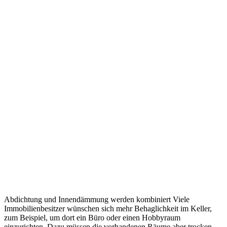
Abdichtung und Innendämmung werden kombiniert Viele
Immobilienbesitzer wünschen sich mehr Behaglichkeit im Keller,
zum Beispiel, um dort ein Büro oder einen Hobbyraum
einzurichten. Dazu müssen die vorhandenen Räume aber trocken