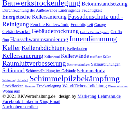
Bauwerkstrockenlegung
Betoninstandsetzung
Durchfeuchtung der Außenwände
Eindringende Feuchtigkeit
Fassadenschutz und -
Energetische Kellersanierung
Reinigung
Feuchte Kellerwände
Feuchtigkeit
Garage
Gebäudetrocknung
Gebäudesockel
Getifix
Getifix Belino System
Innendämmung
Hausschwammsannierung
fino
Keller
Kellerabdichtung
Kellerboden
Kellersanierung
Kellerwände
Kellerwand
muffiger Keller
Raumluftverbesserung
Salzausblühungen
Sachverständiger
Schimmel
Schimmelpilz
Schimmelbildung im Gebäude
Schimmelpilzbekämpfung
Schimmelpilzbefall
Wandflächenabdichtung
Stockflecken
Trockenlegung
Terrasse
Wasserschaden
Wohnraum
© 2021 RKWerterhaltung.de | design by
Marketing-Lehmann.de
Facebook
Linkedin
Xing
Email
Nach oben scrollen