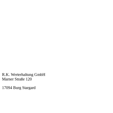
KONTAKT
R.K. Werterhaltung GmbH
Marner Straße 120
17094 Burg Stargard
info@rkwerterhaltung.de
Tel. 039603 22900