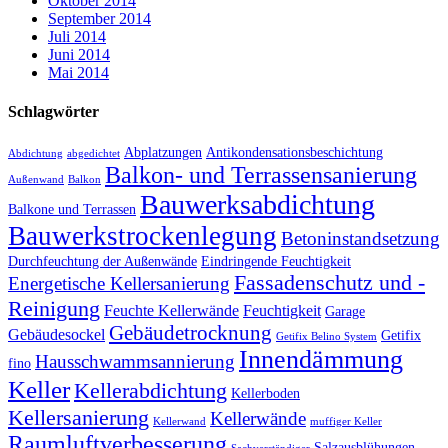
Oktober 2014
September 2014
Juli 2014
Juni 2014
Mai 2014
Schlagwörter
Abplatzungen
Antikondensationsbeschichtung
Abdichtung
abgedichtet
Balkon- und Terrassensanierung
Außenwand
Balkon
Bauwerksabdichtung
Balkone und Terrassen
Bauwerkstrockenlegung
Betoninstandsetzung
Durchfeuchtung der Außenwände
Eindringende Feuchtigkeit
Fassadenschutz und -
Energetische Kellersanierung
Reinigung
Feuchte Kellerwände
Feuchtigkeit
Garage
Gebäudetrocknung
Gebäudesockel
Getifix
Getifix Belino System
Innendämmung
Hausschwammsannierung
fino
Keller
Kellerabdichtung
Kellerboden
Kellersanierung
Kellerwände
Kellerwand
muffiger Keller
Raumluftverbesserung
Salzausblühungen