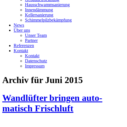
Haus­schwamm­sanierung
Innen­dämmung
Keller­sanierung
Schimmel­pilz­bekämpfung
News
Über uns
Unser Team
Partner
Referenzen
Kontakt
Kontakt
Datenschutz
Impressum
Archiv für Juni 2015
Wand­lüfter bringen auto­
matisch Frisch­luft