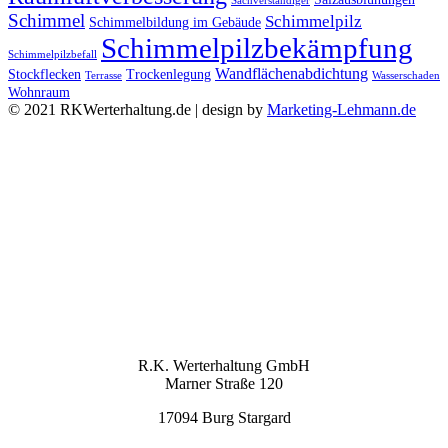
Sachverständiger
Schimmel
Schimmelpilz
Schimmelbildung im Gebäude
Schimmelpilzbekämpfung
Schimmelpilzbefall
Wandflächenabdichtung
Stockflecken
Trockenlegung
Terrasse
Wasserschaden
Wohnraum
© 2021 RKWerterhaltung.de | design by
Marketing-Lehmann.de
Facebook
Linkedin
Xing
Email
Nach oben scrollen
KONTAKT
R.K. Werterhaltung GmbH
Marner Straße 120
17094 Burg Stargard