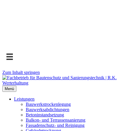
Zum Inhalt springen
Menü
Leistungen
Bauwerks­trockenlegung
Bauwerks­abdichtungen
Beton­instand­setzung
Balkon- und Terras­sen­sanierung
Fassaden­schutz- und Reinigung
Gebäude­trocknung