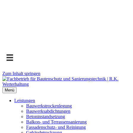
Zum Inhalt springen
Menü
Leistungen
Bauwerks­trockenlegung
Bauwerks­abdichtungen
Beton­instand­setzung
Balkon- und Terras­sen­sanierung
Fassaden­schutz- und Reinigung
Gebäude­trocknung