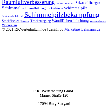
Raumluftverbesserung
Salzausblühungen
Sachverständiger
Schimmel
Schimmelpilz
Schimmelbildung im Gebäude
Schimmelpilzbekämpfung
Schimmelpilzbefall
Wandflächenabdichtung
Stockflecken
Trockenlegung
Terrasse
Wasserschaden
Wohnraum
© 2021 RKWerterhaltung.de | design by
Marketing-Lehmann.de
Facebook
Linkedin
Xing
Email
Nach oben scrollen
KONTAKT
R.K. Werterhaltung GmbH
Marner Straße 120
17094 Burg Stargard