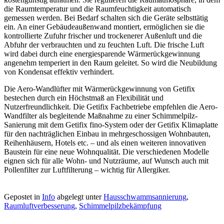
die Raumtemperatur und die Raumfeuchtigkeit automatisch
gemessen werden. Bei Bedarf schalten sich die Geräte selbsttätig
ein. An einer Gebäudeaußenwand montiert, ermöglichen sie die
kontrollierte Zufuhr frischer und trockenerer Außenluft und die
Abfuhr der verbrauchten und zu feuchten Luft. Die frische Luft
wird dabei durch eine energiesparende Wärmerückgewinnung
angenehm temperiert in den Raum geleitet. So wird die Neubildung
von Kondensat effektiv verhindert.
Die Aero-Wandlüfter mit Wärmerückgewinnung von Getifix
bestechen durch ein Höchstmaß an Flexibilität und
Nutzerfreundlichkeit. Die Getifix Fachbetriebe empfehlen die Aero-
Wandfilter als begleitende Maßnahme zu einer Schimmelpilz-
Sanierung mit dem Getifix fino-System oder der Getifix Klimaplatte
für den nachträglichen Einbau in mehrgeschossigen Wohnbauten,
Reihenhäusern, Hotels etc. – und als einen weiteren innovativen
Baustein für eine neue Wohnqualität. Die verschiedenen Modelle
eignen sich für alle Wohn- und Nutzräume, auf Wunsch auch mit
Pollenfilter zur Luftfilterung – wichtig für Allergiker.
Gepostet in
Info
abgelegt unter
Hausschwammsannierung
,
Raumluftverbesserung
,
Schimmelpilzbekämpfung