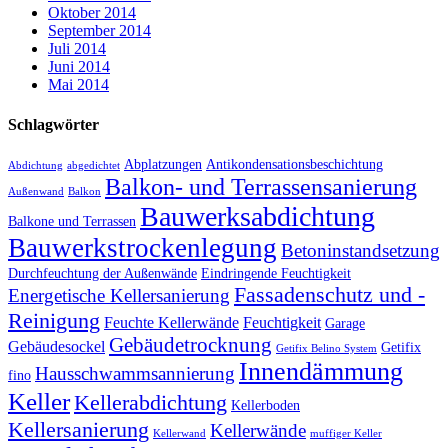
Oktober 2014
September 2014
Juli 2014
Juni 2014
Mai 2014
Schlagwörter
Abplatzungen
Antikondensationsbeschichtung
Abdichtung
abgedichtet
Balkon- und Terrassensanierung
Außenwand
Balkon
Bauwerksabdichtung
Balkone und Terrassen
Bauwerkstrockenlegung
Betoninstandsetzung
Durchfeuchtung der Außenwände
Eindringende Feuchtigkeit
Fassadenschutz und -
Energetische Kellersanierung
Reinigung
Feuchte Kellerwände
Feuchtigkeit
Garage
Gebäudetrocknung
Gebäudesockel
Getifix
Getifix Belino System
Innendämmung
Hausschwammsannierung
fino
Keller
Kellerabdichtung
Kellerboden
Kellersanierung
Kellerwände
Kellerwand
muffiger Keller