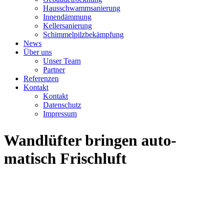
Haus­schwamm­sanierung
Innen­dämmung
Keller­sanierung
Schimmel­pilz­bekämpfung
News
Über uns
Unser Team
Partner
Referenzen
Kontakt
Kontakt
Datenschutz
Impressum
Wand­lüfter bringen auto­
matisch Frisch­luft