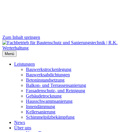
Zum Inhalt springen
Menü
Leistungen
Bauwerks­trockenlegung
Bauwerks­abdichtungen
Beton­instand­setzung
Balkon- und Terras­sen­sanierung
Fassaden­schutz- und Reinigung
Gebäude­trocknung
Haus­schwamm­sanierung
Innen­dämmung
Keller­sanierung
Schimmel­pilz­bekämpfung
News
Über uns