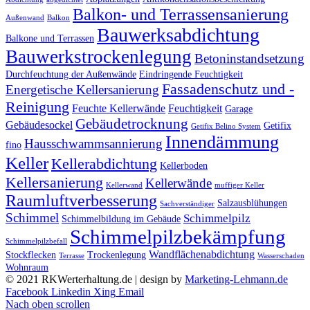
Balkon- und Terrassensanierung
Außenwand
Balkon
Bauwerksabdichtung
Balkone und Terrassen
Bauwerkstrockenlegung
Betoninstandsetzung
Durchfeuchtung der Außenwände
Eindringende Feuchtigkeit
Fassadenschutz und -
Energetische Kellersanierung
Reinigung
Feuchte Kellerwände
Feuchtigkeit
Garage
Gebäudetrocknung
Gebäudesockel
Getifix
Getifix Belino System
Innendämmung
Hausschwammsannierung
fino
Keller
Kellerabdichtung
Kellerboden
Kellersanierung
Kellerwände
Kellerwand
muffiger Keller
Raumluftverbesserung
Salzausblühungen
Sachverständiger
Schimmel
Schimmelpilz
Schimmelbildung im Gebäude
Schimmelpilzbekämpfung
Schimmelpilzbefall
Wandflächenabdichtung
Stockflecken
Trockenlegung
Terrasse
Wasserschaden
Wohnraum
© 2021 RKWerterhaltung.de | design by
Marketing-Lehmann.de
Facebook
Linkedin
Xing
Email
Nach oben scrollen