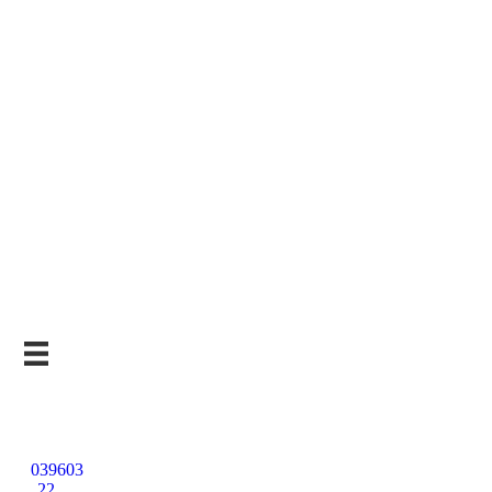
Kostenlose
Beratung
039603
22