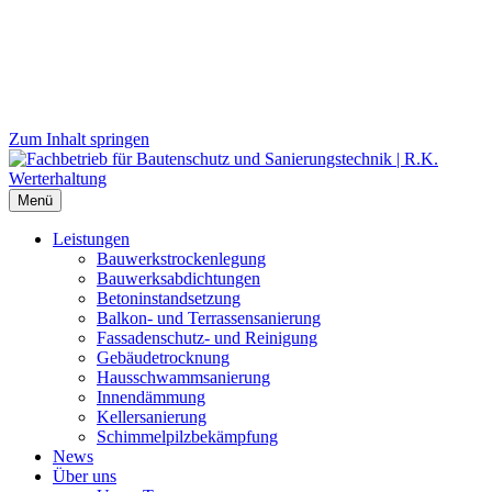
Zum Inhalt springen
Menü
Leistungen
Bauwerks­trockenlegung
Bauwerks­abdichtungen
Beton­instand­setzung
Balkon- und Terras­sen­sanierung
Fassaden­schutz- und Reinigung
Gebäude­trocknung
Haus­schwamm­sanierung
Innen­dämmung
Keller­sanierung
Schimmel­pilz­bekämpfung
News
Über uns