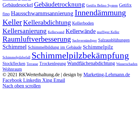
Gebäudetrocknung
Gebäudesockel
Getifix
Getifix Belino System
Innendämmung
Hausschwammsannierung
fino
Keller
Kellerabdichtung
Kellerboden
Kellersanierung
Kellerwände
Kellerwand
muffiger Keller
Raumluftverbesserung
Salzausblühungen
Sachverständiger
Schimmel
Schimmelpilz
Schimmelbildung im Gebäude
Schimmelpilzbekämpfung
Schimmelpilzbefall
Wandflächenabdichtung
Stockflecken
Trockenlegung
Terrasse
Wasserschaden
Wohnraum
© 2021 RKWerterhaltung.de | design by
Marketing-Lehmann.de
Facebook
Linkedin
Xing
Email
Nach oben scrollen