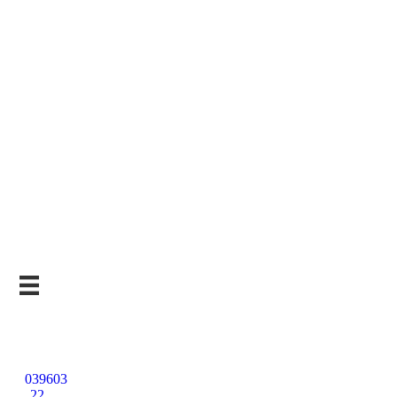
Kostenlose
Beratung
039603
22