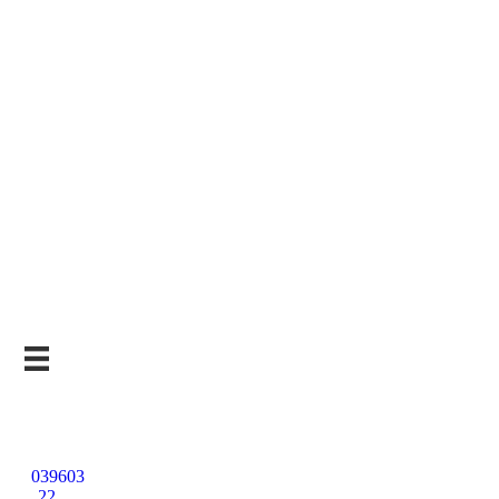
Kostenlose
Beratung
039603
22