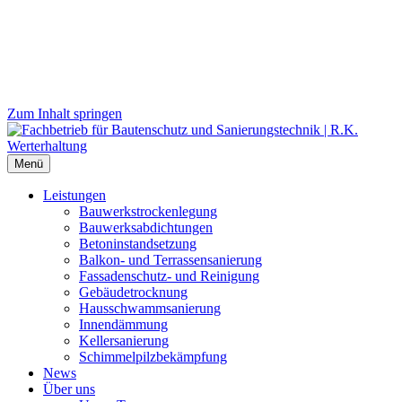
Zum Inhalt springen
Menü
Leistungen
Bauwerks­trockenlegung
Bauwerks­abdichtungen
Beton­instand­setzung
Balkon- und Terras­sen­sanierung
Fassaden­schutz- und Reinigung
Gebäude­trocknung
Haus­schwamm­sanierung
Innen­dämmung
Keller­sanierung
Schimmel­pilz­bekämpfung
News
Über uns