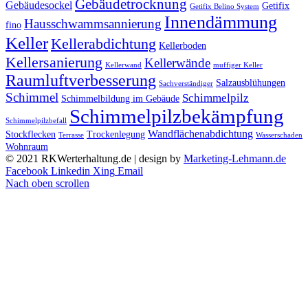
Gebäudetrocknung
Gebäudesockel
Getifix
Getifix Belino System
Innendämmung
Hausschwammsannierung
fino
Keller
Kellerabdichtung
Kellerboden
Kellersanierung
Kellerwände
Kellerwand
muffiger Keller
Raumluftverbesserung
Salzausblühungen
Sachverständiger
Schimmel
Schimmelpilz
Schimmelbildung im Gebäude
Schimmelpilzbekämpfung
Schimmelpilzbefall
Wandflächenabdichtung
Stockflecken
Trockenlegung
Terrasse
Wasserschaden
Wohnraum
© 2021 RKWerterhaltung.de | design by
Marketing-Lehmann.de
Facebook
Linkedin
Xing
Email
Nach oben scrollen