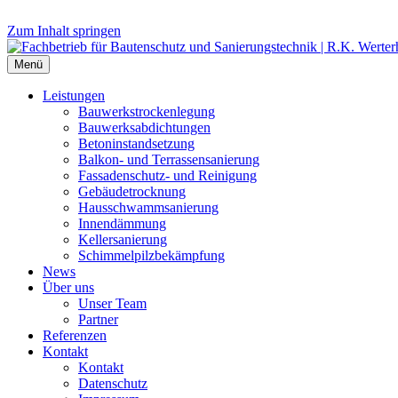
Zum Inhalt springen
Menü
Leistungen
Bauwerks­trockenlegung
Bauwerks­abdichtungen
Beton­instand­setzung
Balkon- und Terras­sen­sanierung
Fassaden­schutz- und Reinigung
Gebäude­trocknung
Haus­schwamm­sanierung
Innen­dämmung
Keller­sanierung
Schimmel­pilz­bekämpfung
News
Über uns
Unser Team
Partner
Referenzen
Kontakt
Kontakt
Datenschutz